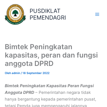
Lewati
ke
PUSDIKLAT
konten
PEMENDAGRI
Bimtek Peningkatan
kapasitas, peran dan fungsi
anggota DPRD
Oleh
admin
/
18 September 2022
Bimtek Peningkatan Kapasitas Peran Fungsi
Anggota DPRD
– Pemerintahan negara tidak
hanya bergantung kepada pemerintahan pusat,
tetapi Pemda juga mempengaruhi jalannya