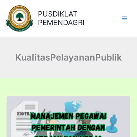
Lewati
ke
PUSDIKLAT
konten
PEMENDAGRI
KualitasPelayananPublik