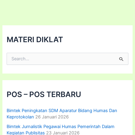
Perjanjian
Kerja
MATERI DIKLAT
C
a
r
i
u
n
t
POS – POS TERBARU
u
k
:
Bimtek Peningkatan SDM Aparatur Bidang Humas Dan
Keprotokolan
26 Januari 2026
Bimtek Jurnalistik Pegawai Humas Pemerintah Dalam
Kegiatan Publisitas
23 Januari 2026