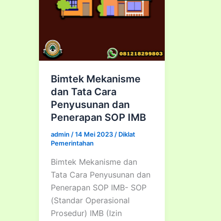
Bimtek Mekanisme
dan Tata Cara
Penyusunan dan
Penerapan SOP IMB
admin
/
14 Mei 2023
/
Diklat
Pemerintahan
Bimtek Mekanisme dan
Tata Cara Penyusunan dan
Penerapan SOP IMB- SOP
(Standar Operasional
Prosedur) IMB (Izin