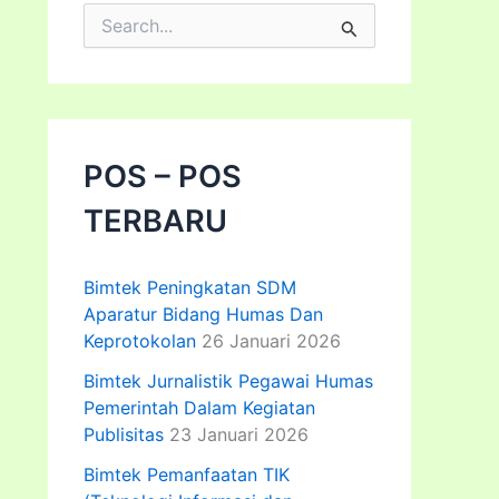
C
a
r
i
u
n
t
POS – POS
u
k
TERBARU
:
Bimtek Peningkatan SDM
Aparatur Bidang Humas Dan
Keprotokolan
26 Januari 2026
Bimtek Jurnalistik Pegawai Humas
Pemerintah Dalam Kegiatan
Publisitas
23 Januari 2026
Bimtek Pemanfaatan TIK