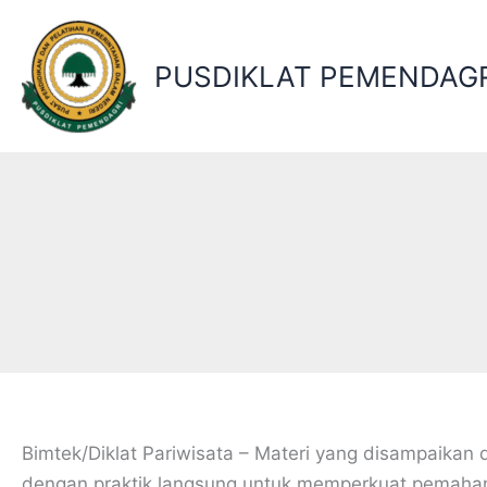
Lewati
ke
konten
PUSDIKLAT PEMENDAGR
Bimtek/Diklat Pariwisata – Materi yang disampaikan
dengan praktik langsung untuk memperkuat pemaham