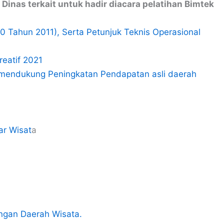
nas terkait untuk hadir diacara pelatihan Bimtek
 Tahun 2011), Serta Petunjuk Teknis Operasional
eatif 2021
a mendukung Peningkatan Pendapatan asli daerah
r Wisat
a
ngan Daerah Wisata.