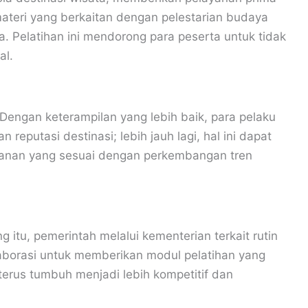
materi yang berkaitan dengan pelestarian budaya
a. Pelatihan ini mendorong para peserta untuk tidak
al.
Dengan keterampilan yang lebih baik, para pelaku
putasi destinasi; lebih jauh lagi, hal ini dapat
layanan yang sesuai dengan perkembangan tren
 itu, pemerintah melalui kementerian terkait rutin
olaborasi untuk memberikan modul pelatihan yang
 terus tumbuh menjadi lebih kompetitif dan