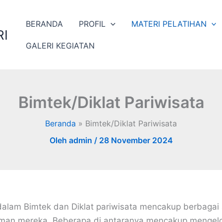
BERANDA
PROFIL
MATERI PELATIHAN
I
GALERI KEGIATAN
Bimtek/Diklat Pariwisata
Beranda
Bimtek/Diklat Pariwisata
Oleh
admin
/
28 November 2024
 dalam Bimtek dan Diklat pariwisata mencakup berbagai
an mereka. Beberapa di antaranya mencakup mengelol