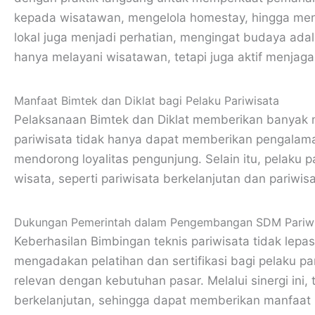
kepada wisatawan, mengelola homestay, hingga menyu
lokal juga menjadi perhatian, mengingat budaya adala
hanya melayani wisatawan, tetapi juga aktif menjaga 
Manfaat Bimtek dan Diklat bagi Pelaku Pariwisata
Pelaksanaan Bimtek dan Diklat memberikan banyak ma
pariwisata tidak hanya dapat memberikan pengalaman 
mendorong loyalitas pengunjung. Selain itu, pelaku
wisata, seperti pariwisata berkelanjutan dan pariwis
Dukungan Pemerintah dalam Pengembangan SDM Pariw
Keberhasilan Bimbingan teknis pariwisata tidak lep
mengadakan pelatihan dan sertifikasi bagi pelaku pa
relevan dengan kebutuhan pasar. Melalui sinergi ini,
berkelanjutan, sehingga dapat memberikan manfaat n