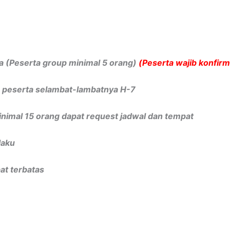
a (Peserta group minimal 5 orang)
(Peserta wajib konfirm
n peserta selambat-lambatnya H-7
inimal 15 orang dapat request jadwal dan tempat
laku
at terbatas