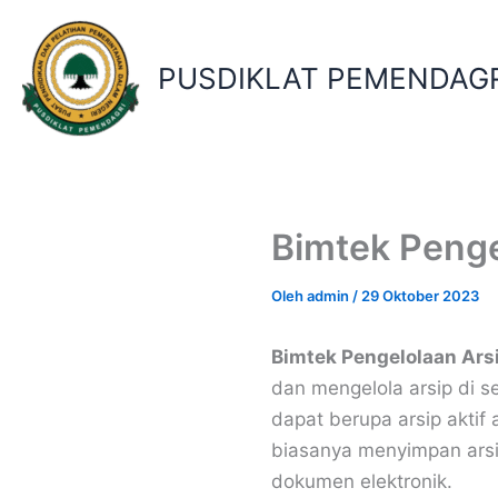
Lewati
ke
konten
PUSDIKLAT PEMENDAGR
Bimtek Pengel
Oleh
admin
/
29 Oktober 2023
Bimtek Pengelolaan Arsip
dan mengelola arsip di 
dapat berupa arsip aktif 
biasanya menyimpan arsip
dokumen elektronik.