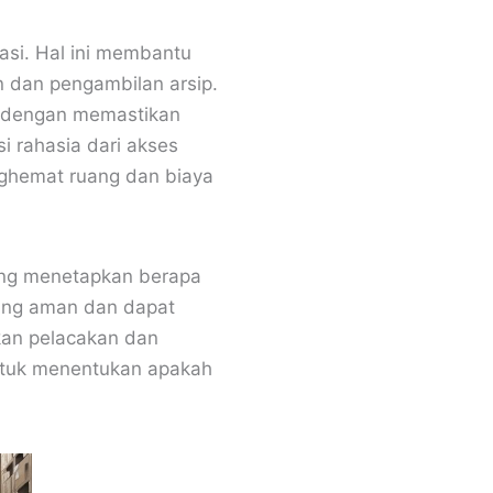
sasi. Hal ini membantu
 dan pengambilan arsip.
n dengan memastikan
i rahasia dari akses
enghemat ruang dan biaya
yang menetapkan berapa
 yang aman dan dapat
fkan pelacakan dan
 untuk menentukan apakah