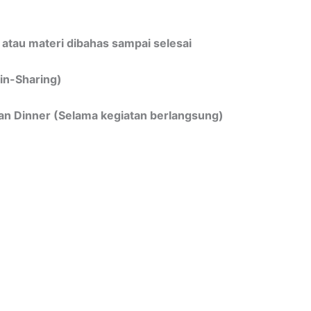
i atau materi dibahas sampai selesai
in-Sharing)
dan Dinner (Selama kegiatan berlangsung)