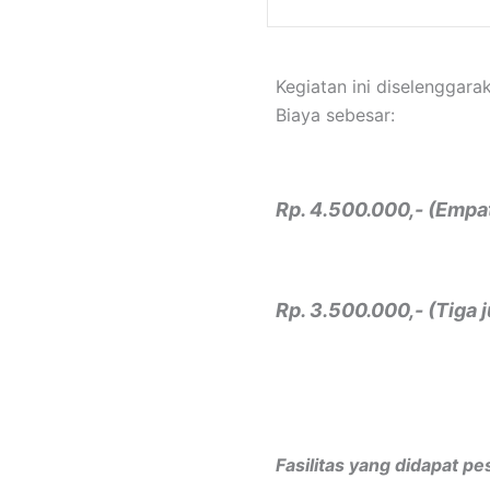
Kegiatan ini diselengga
Biaya sebesar:
Rp. 4.500.000,- (Empat
Rp. 3.500.000,- (Tiga 
Fasilitas yang didapat pe