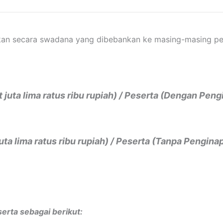
rakan secara swadana yang dibebankan ke masing-masing p
 juta lima ratus ribu rupiah) / Peserta (Dengan Pen
juta lima ratus ribu rupiah) / Peserta (Tanpa Pengina
serta sebagai berikut: