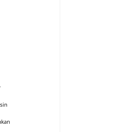
r
sin
inkan