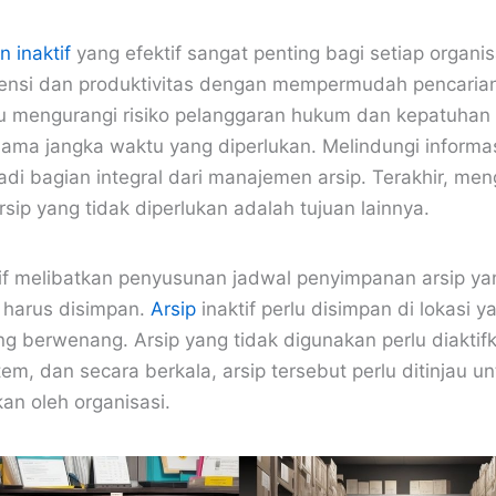
n inaktif
yang efektif sangat penting bagi setiap organi
iensi dan produktivitas dengan mempermudah pencarian
tu mengurangi risiko pelanggaran hukum dan kepatuha
ama jangka waktu yang diperlukan. Melindungi informas
adi bagian integral dari manajemen arsip. Terakhir, m
ip yang tidak diperlukan adalah tujuan lainnya.
ktif melibatkan penyusunan jadwal penyimpanan arsip 
p harus disimpan.
Arsip
inaktif perlu disimpan di lokasi
ng berwenang. Arsip yang tidak digunakan perlu diakti
em, dan secara berkala, arsip tersebut perlu ditinjau
an oleh organisasi.