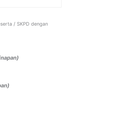
eserta / SKPD dengan
ginapan)
pan)