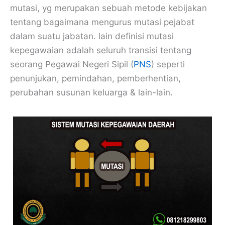
mutasi, yg merupakan sebuah metode kebijakan
tentang bagaimana mengurus mutasi pejabat
dalam suatu jabatan. lain definisi mutasi
kepegawaian adalah seluruh transisi tentang
seorang Pegawai Negeri Sipil (
PNS
) seperti
penunjukan, pemindahan, pemberhentian,
perubahan susunan keluarga & lain-lain.