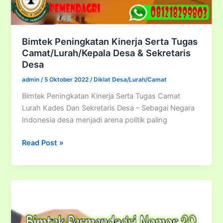
2018
serta
Strategi
Bimtek Peningkatan Kinerja Serta Tugas
Pengelolaan
Camat/Lurah/Kepala Desa & Sekretaris
dan
Desa
Pertanggungjawaban
admin
/
5 Oktober 2022
/
Diklat Desa/Lurah/Camat
Dana
Desa
Bimtek Peningkatan Kinerja Serta Tugas Camat
terkait
Lurah Kades Dan Sekretaris Desa – Sebagai Negara
Pemeriksaan
Indonesia desa menjadi arena politik paling
BPK
Bimtek
Read Post »
Peningkatan
Kinerja
Serta
Tugas
Camat/Lurah/Kepala
Desa