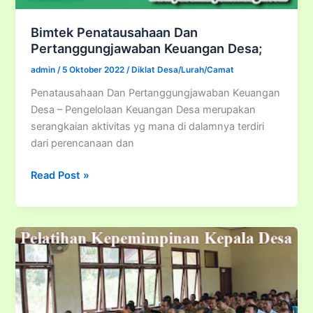
Bimtek Penatausahaan Dan
Pertanggungjawaban Keuangan Desa;
admin
/
5 Oktober 2022
/
Diklat Desa/Lurah/Camat
Penatausahaan Dan Pertanggungjawaban Keuangan
Desa – Pengelolaan Keuangan Desa merupakan
serangkaian aktivitas yg mana di dalamnya terdiri
dari perencanaan dan
Bimtek
Read Post »
Penatausahaan
Dan
Pertanggungjawaban
Keuangan
Desa;