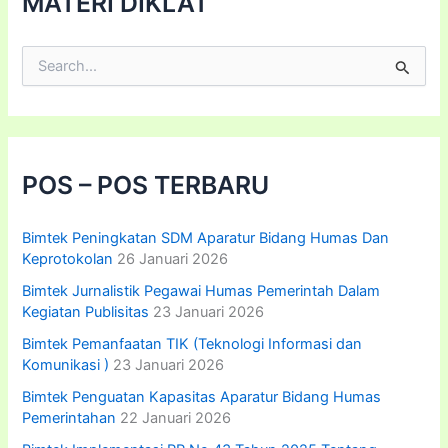
MATERI DIKLAT
C
a
r
i
u
n
t
POS – POS TERBARU
u
k
:
Bimtek Peningkatan SDM Aparatur Bidang Humas Dan
Keprotokolan
26 Januari 2026
Bimtek Jurnalistik Pegawai Humas Pemerintah Dalam
Kegiatan Publisitas
23 Januari 2026
Bimtek Pemanfaatan TIK (Teknologi Informasi dan
Komunikasi )
23 Januari 2026
Bimtek Penguatan Kapasitas Aparatur Bidang Humas
Pemerintahan
22 Januari 2026