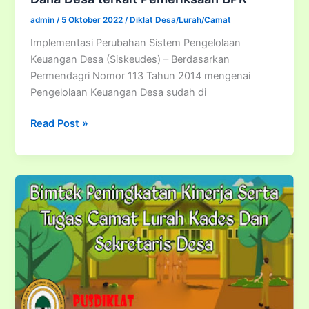
admin
/
5 Oktober 2022
/
Diklat Desa/Lurah/Camat
Implementasi Perubahan Sistem Pengelolaan
Keuangan Desa (Siskeudes) – Berdasarkan
Permendagri Nomor 113 Tahun 2014 mengenai
Pengelolaan Keuangan Desa sudah di
Implementasi
Read Post »
Perubahan
Sistem
Pengelolaan
Keuangan
Desa
(SISKEUDES)
Berdasarkan
Permendagri
Nomor
20
Tahun