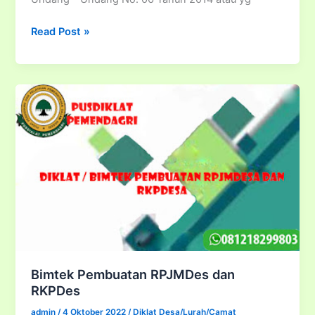
Diklat
Read Post »
/
Bimtek
Manajemen
Keuangan
Desa
Sesuai
UU
No.
06
Tahun
2014
Bimtek Pembuatan RPJMDes dan
RKPDes
admin
/
4 Oktober 2022
/
Diklat Desa/Lurah/Camat