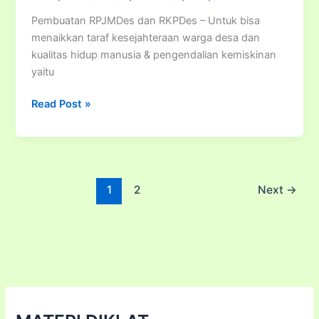
Pembuatan RPJMDes dan RKPDes – Untuk bisa
menaikkan taraf kesejahteraan warga desa dan
kualitas hidup manusia & pengendalian kemiskinan
yaitu
Bimtek
Read Post »
Pembuatan
RPJMDes
dan
RKPDes
1
2
Next
→