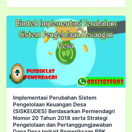
/
Diklat
Pembentukan
Kader
dan
Tokoh
Masyarakat
dalam
Pengembangan
Desa
siaga
Implementasi Perubahan Sistem
Pengelolaan Keuangan Desa
(SISKEUDES) Berdasarkan Permendagri
Nomor 20 Tahun 2018 serta Strategi
Pengelolaan dan Pertanggungjawaban
Dana Desa terkait Pemeriksaan BPK