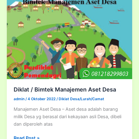
Diklat / Bimtek Manajemen Aset Desa
admin
/
4 Oktober 2022
/
Diklat Desa/Lurah/Camat
Manajemen Aset Desa – Aset desa adalah barang
milik Desa yg berasal dari kekayaan asli Desa, dibeli
dan diperoleh atas
Diklat
Read Post »