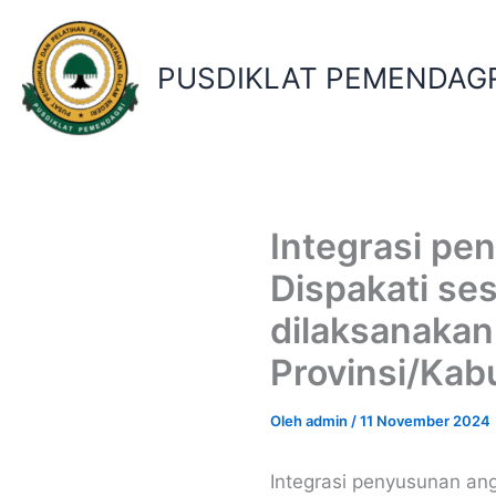
Lewati
ke
konten
PUSDIKLAT PEMENDAGR
Integrasi pen
Dispakati se
dilaksanakan
Provinsi/Kab
Oleh
admin
/
11 November 2024
Integrasi penyusunan ang