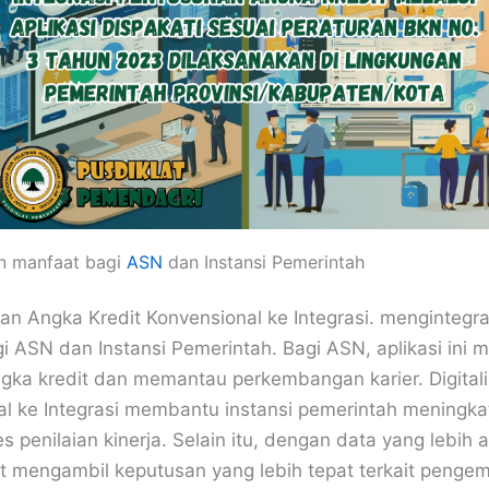
an manfaat bagi
ASN
dan Instansi Pemerintah
aian Angka Kredit Konvensional ke Integrasi. mengintegr
 ASN dan Instansi Pemerintah. Bagi ASN, aplikasi in
ka kredit dan memantau perkembangan karier. Digitalis
al ke Integrasi membantu instansi pemerintah meningka
s penilaian kinerja. Selain itu, dengan data yang lebih a
at mengambil keputusan yang lebih tepat terkait penge