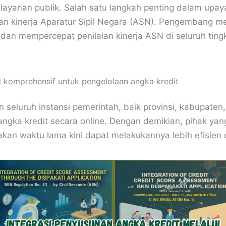
layanan publik. Salah satu langkah penting dalam upay
aian kinerja Aparatur Sipil Negara (ASN). Pengembang me
an mempercepat penilaian kinerja ASN di seluruh tingk
 komprehensif untuk pengelolaan angka kredit
n seluruh instansi pemerintah, baik provinsi, kabupaten
ngka kredit secara online. Dengan demikian, pihak yan
an waktu lama kini dapat melakukannya lebih efisien 