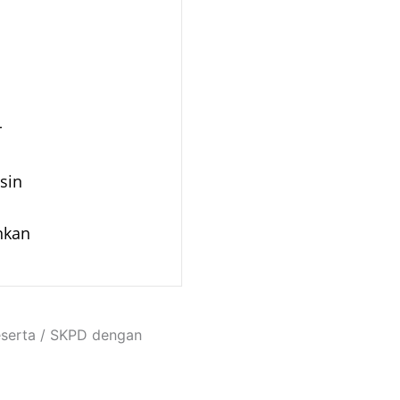
r
sin
inkan
eserta / SKPD dengan