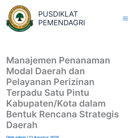
Lewati
ke
PUSDIKLAT
konten
PEMENDAGRI
Manajemen Penanaman
Modal Daerah dan
Pelayanan Perizinan
Terpadu Satu Pintu
Kabupaten/Kota dalam
Bentuk Rencana Strategis
Daerah
Oleh
admin
/
12 Agustus 2025