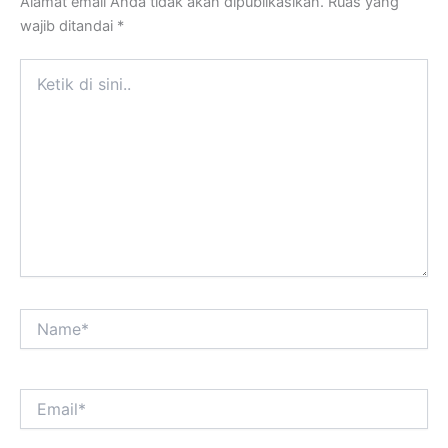
Alamat email Anda tidak akan dipublikasikan.
Ruas yang
wajib ditandai
*
Ketik
di
sini..
Name*
Email*