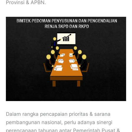
Provinsi & APBN.
Dalam rangka pencapaian prioritas & sarana
pembangunan nasional, perlu adanya sinergi
perencanaan tahunan antar Pemerintah Pusat &