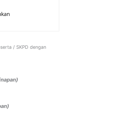
inkan
eserta / SKPD dengan
ginapan)
pan)