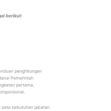
i berikut:
panduan penghitungan
stansi Pemerintah
ngkatan pertama,
roporsional.
n peta kebutuhan jabatan