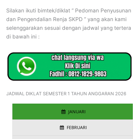
Silakan ikuti bimtek/diklat ” Pedoman Penyusunan
dan Pengendalian Renja SKPD ” yang akan kami
selenggarakan sesuai dengan jadwal yang tertera
di bawah ini :
JADWAL DIKLAT SEMESTER 1 TAHUN ANGGARAN 2026
JANUARI
FEBRUARI