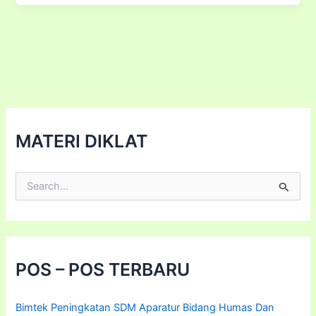
Promosi
Pariwisata
untuk
pasar
Eropa,
Timur
Tengah,
Amerika
MATERI DIKLAT
dan
Afrika
C
a
r
i
u
n
t
POS – POS TERBARU
u
k
:
Bimtek Peningkatan SDM Aparatur Bidang Humas Dan