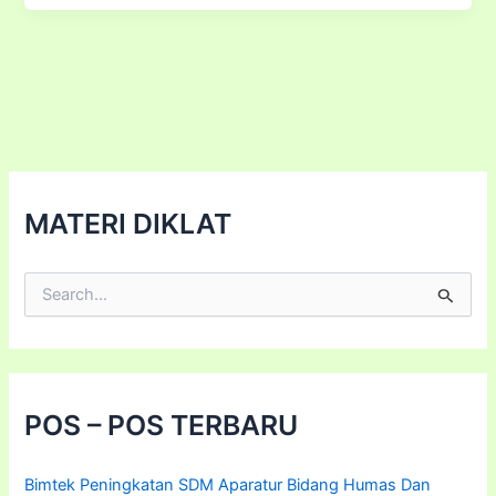
Dan
Proses
Akuntansi
Pada
Badan
Layanan
Umum
(BLU)
MATERI DIKLAT
Dan
Badan
Layanan
C
Umum
a
r
(BLUD)
i
u
n
t
POS – POS TERBARU
u
k
:
Bimtek Peningkatan SDM Aparatur Bidang Humas Dan