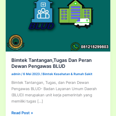
Bimtek Tantangan,Tugas Dan Peran
Dewan Pengawas BLUD
admin
/
6 Mei 2023
/
Bimtek Kesehatan & Rumah Sakit
Bimtek Tantangan, Tugas, dan Peran Dewan
Pengawas BLUD- Badan Layanan Umum Daerah
(BLUD) merupakan unit kerja pemerintah yang
memiliki tugas […]
Bimtek
Read Post »