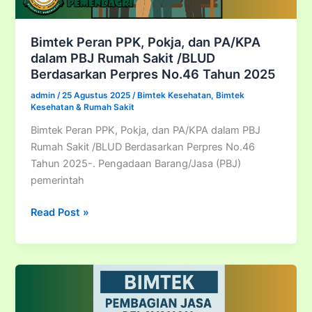
Bimtek Peran PPK, Pokja, dan PA/KPA
dalam PBJ Rumah Sakit /BLUD
Berdasarkan Perpres No.46 Tahun 2025
admin
/
25 Agustus 2025
/
Bimtek Kesehatan
,
Bimtek
Kesehatan & Rumah Sakit
Bimtek Peran PPK, Pokja, dan PA/KPA dalam PBJ
Rumah Sakit /BLUD Berdasarkan Perpres No.46
Tahun 2025-. Pengadaan Barang/Jasa (PBJ)
pemerintah
Bimtek
Read Post »
Peran
PPK,
Pokja,
dan
PA/KPA
dalam