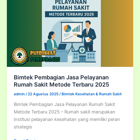
PBJ
Rumah
Sakit
/BLUD
Berdasarkan
Perpres
No.46
Tahun
2025
Bimtek Pembagian Jasa Pelayanan
Rumah Sakit Metode Terbaru 2025
admin
/
22 Agustus 2025
/
Bimtek Kesehatan & Rumah Sakit
Bimtek Pembagian Jasa Pelayanan Rumah Sakit
Metode Terbaru 2025 – Rumah sakit merupakan
institusi pelayanan kesehatan yang memiliki peran
strategis