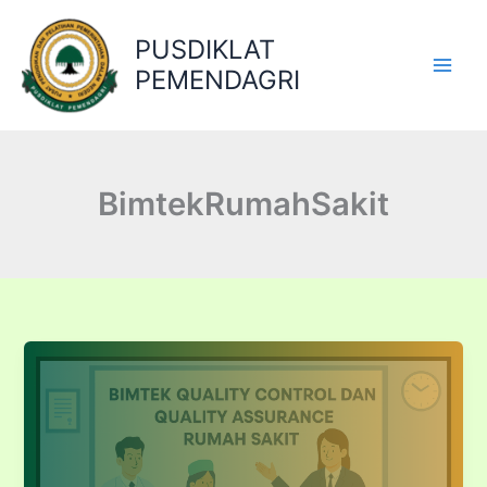
Lewati
ke
PUSDIKLAT
konten
PEMENDAGRI
BimtekRumahSakit