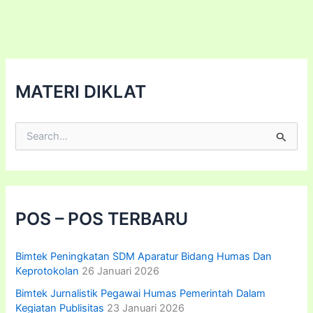
Institusi
Pemerintahan
MATERI DIKLAT
C
a
r
i
u
n
t
POS – POS TERBARU
u
k
:
Bimtek Peningkatan SDM Aparatur Bidang Humas Dan
Keprotokolan
26 Januari 2026
Bimtek Jurnalistik Pegawai Humas Pemerintah Dalam
Kegiatan Publisitas
23 Januari 2026