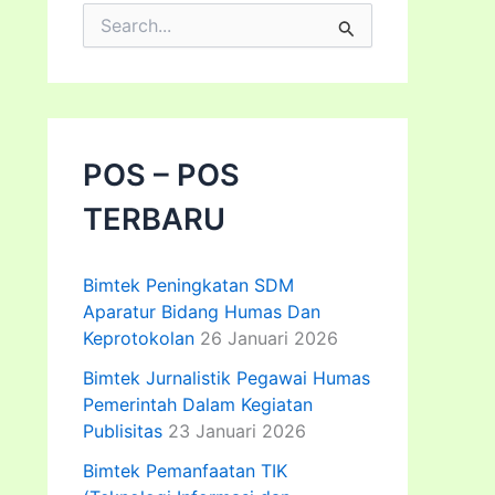
C
a
r
i
u
n
t
POS – POS
u
k
TERBARU
:
Bimtek Peningkatan SDM
Aparatur Bidang Humas Dan
Keprotokolan
26 Januari 2026
Bimtek Jurnalistik Pegawai Humas
Pemerintah Dalam Kegiatan
Publisitas
23 Januari 2026
Bimtek Pemanfaatan TIK