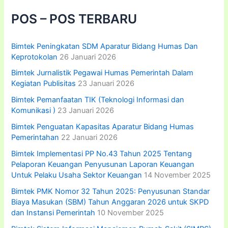
n
Asn
t
POS – POS TERBARU
Berdasarkan
u
k
Permenpan
:
Bimtek Peningkatan SDM Aparatur Bidang Humas Dan
RB
Keprotokolan
26 Januari 2026
No
6
Bimtek Jurnalistik Pegawai Humas Pemerintah Dalam
Kegiatan Publisitas
23 Januari 2026
Thn
2022
Bimtek Pemanfaatan TIK (Teknologi Informasi dan
Berbasis
Komunikasi )
23 Januari 2026
Aplikasi
Bimtek Penguatan Kapasitas Aparatur Bidang Humas
E-
Pemerintahan
22 Januari 2026
Kinerja
Bimtek Implementasi PP No.43 Tahun 2025 Tentang
Pelaporan Keuangan Penyusunan Laporan Keuangan
Untuk Pelaku Usaha Sektor Keuangan
14 November 2025
Bimtek PMK Nomor 32 Tahun 2025: Penyusunan Standar
Biaya Masukan (SBM) Tahun Anggaran 2026 untuk SKPD
dan Instansi Pemerintah
10 November 2025