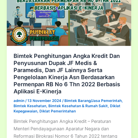
Bimtek Penghitungan Angka Kredit Dan
Penyusunan Dupak JF Medis &
Paramedis, Dan JF Lainnya Serta
Pengelolaan Kinerja Asn Berdasarkan
Permenpan RB No 6 Thn 2022 Berbasis
Aplikasi E-Kinerja
admin
/
13 November 2024
/
Bimtek Barang/Jasa Pemerintah
,
Bimtek Kesehatan
,
Bimtek Kesehatan & Rumah Sakit
,
Diklat
Kepegawaian
,
Diklat Pemerintahan
Bimtek Penghitungan Angka Kredit – Peraturan
Menteri Pendayagunaan Aparatur Negara dan
Reformasi Birokrasi Nomor 6 Tahun 2022 tentang