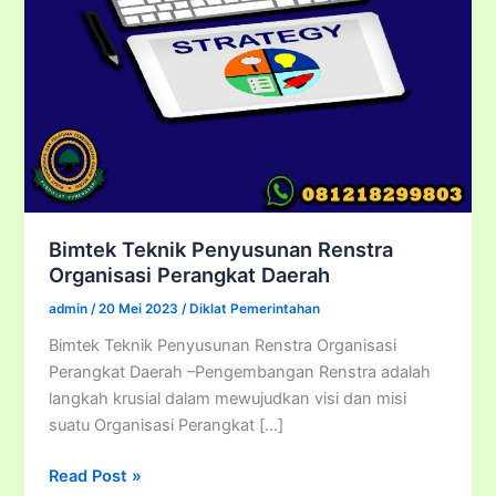
Bimtek Teknik Penyusunan Renstra
Organisasi Perangkat Daerah
admin
/
20 Mei 2023
/
Diklat Pemerintahan
Bimtek Teknik Penyusunan Renstra Organisasi
Perangkat Daerah –Pengembangan Renstra adalah
langkah krusial dalam mewujudkan visi dan misi
suatu Organisasi Perangkat […]
Bimtek
Read Post »