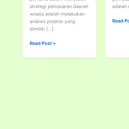
strategi pemasaran daerah
adalah
wisata adalah melakukan
Tata
Read P
analisis potensi yang
Cara
dimiliki […]
Penyus
Tata
Strateg
Read Post »
Cara
dan
Pengembangan
Komuni
SDM
Pemasa
Pariwisata
Daerah
dan
Wisata
Sinergitas
Antar
Lembaga/Dinas
Terkait
dalam
Pengembangan