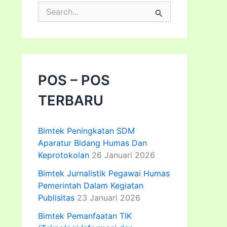
C
a
r
i
u
n
t
POS – POS
u
k
TERBARU
:
Bimtek Peningkatan SDM
Aparatur Bidang Humas Dan
Keprotokolan
26 Januari 2026
Bimtek Jurnalistik Pegawai Humas
Pemerintah Dalam Kegiatan
Publisitas
23 Januari 2026
Bimtek Pemanfaatan TIK