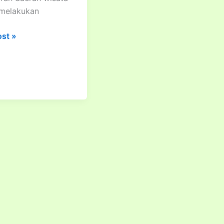
 melakukan
ost »
unan
i
kasi
ran