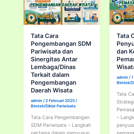
Tata Cara
Tata 
Pengembangan SDM
Penyu
Pariwisata dan
dan K
Sinergitas Antar
Pemas
Lembaga/Dinas
Wisat
Terkait dalam
admin
/
1
Pengembangan
Bimtek/Di
Daerah Wisata
Tata C
admin
/
2 Februari 2025
/
Strateg
Bimtek/Diklat Pariwisata
Pemasa
Tata Cara Pengembangan
– Lang
SDM Pariwisata – Langkah
penyusu
pertama dalam menyusun
pemasa