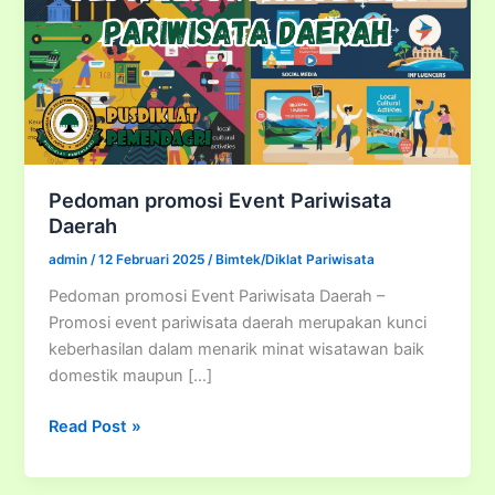
Pedoman promosi Event Pariwisata
Daerah
admin
/
12 Februari 2025
/
Bimtek/Diklat Pariwisata
Pedoman promosi Event Pariwisata Daerah –
Promosi event pariwisata daerah merupakan kunci
keberhasilan dalam menarik minat wisatawan baik
domestik maupun […]
Pedoman
Read Post »
promosi
Event