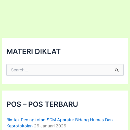
Pariwisata
Daerah
MATERI DIKLAT
C
a
r
i
u
n
t
POS – POS TERBARU
u
k
:
Bimtek Peningkatan SDM Aparatur Bidang Humas Dan
Keprotokolan
26 Januari 2026