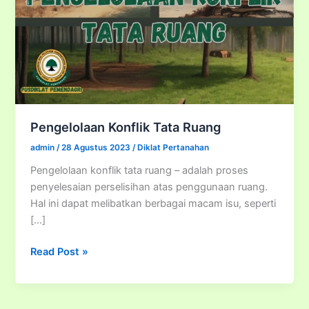
Pengelolaan Konflik Tata Ruang
admin
/
28 Agustus 2023
/
Diklat Pertanahan
Pengelolaan konflik tata ruang – adalah proses
penyelesaian perselisihan atas penggunaan ruang.
Hal ini dapat melibatkan berbagai macam isu, seperti
[…]
Pengelolaan
Read Post »
Konflik
Tata
Ruang