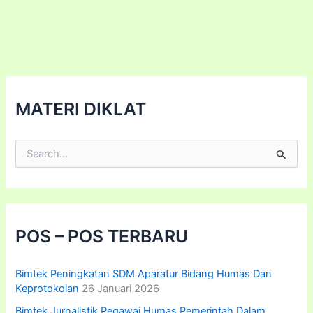
MATERI DIKLAT
C
a
r
i
u
n
t
POS – POS TERBARU
u
k
:
Bimtek Peningkatan SDM Aparatur Bidang Humas Dan
Keprotokolan
26 Januari 2026
Bimtek Jurnalistik Pegawai Humas Pemerintah Dalam