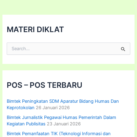
Fasilitas
Kesehatan
Rumah
Sakit
MATERI DIKLAT
C
a
r
i
u
n
t
POS – POS TERBARU
u
k
:
Bimtek Peningkatan SDM Aparatur Bidang Humas Dan
Keprotokolan
26 Januari 2026
Bimtek Jurnalistik Pegawai Humas Pemerintah Dalam
Kegiatan Publisitas
23 Januari 2026
Bimtek Pemanfaatan TIK (Teknologi Informasi dan