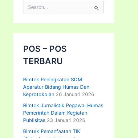
C
a
r
i
u
n
t
POS – POS
u
k
TERBARU
:
Bimtek Peningkatan SDM
Aparatur Bidang Humas Dan
Keprotokolan
26 Januari 2026
Bimtek Jurnalistik Pegawai Humas
Pemerintah Dalam Kegiatan
Publisitas
23 Januari 2026
Bimtek Pemanfaatan TIK