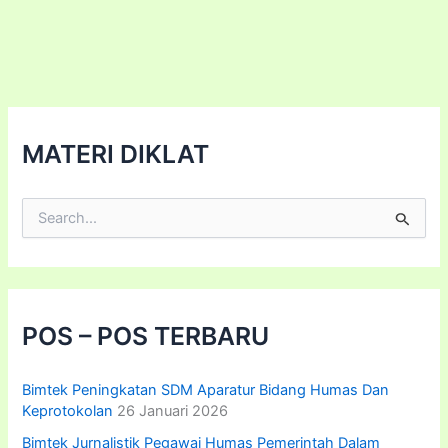
PENYUSUNAN
SKP
SASARAN
KERJA
PEGAWAI
2024
MATERI DIKLAT
C
a
r
i
u
n
t
POS – POS TERBARU
u
k
:
Bimtek Peningkatan SDM Aparatur Bidang Humas Dan
Keprotokolan
26 Januari 2026
Bimtek Jurnalistik Pegawai Humas Pemerintah Dalam