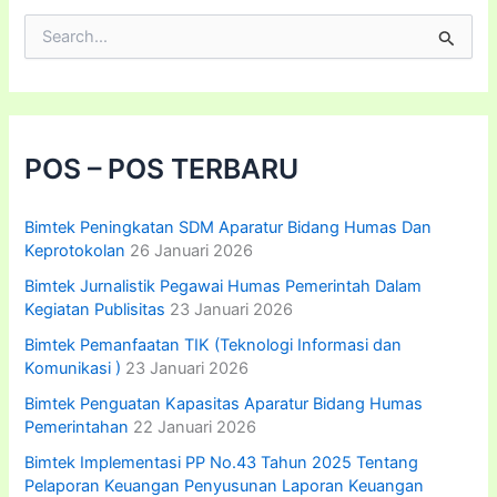
C
a
r
i
u
n
t
POS – POS TERBARU
u
k
:
Bimtek Peningkatan SDM Aparatur Bidang Humas Dan
Keprotokolan
26 Januari 2026
Bimtek Jurnalistik Pegawai Humas Pemerintah Dalam
Kegiatan Publisitas
23 Januari 2026
Bimtek Pemanfaatan TIK (Teknologi Informasi dan
Komunikasi )
23 Januari 2026
Bimtek Penguatan Kapasitas Aparatur Bidang Humas
Pemerintahan
22 Januari 2026
Bimtek Implementasi PP No.43 Tahun 2025 Tentang
Pelaporan Keuangan Penyusunan Laporan Keuangan