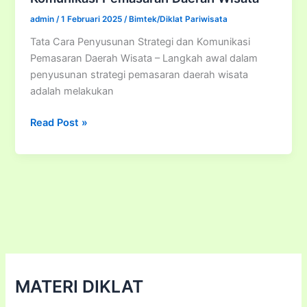
admin
/
1 Februari 2025
/
Bimtek/Diklat Pariwisata
Tata Cara Penyusunan Strategi dan Komunikasi
Pemasaran Daerah Wisata – Langkah awal dalam
penyusunan strategi pemasaran daerah wisata
adalah melakukan
Tata
Read Post »
Cara
Penyusunan
Strategi
dan
Komunikasi
Pemasaran
Daerah
Wisata
MATERI DIKLAT