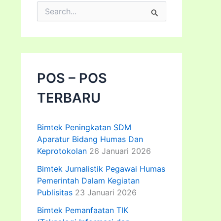
C
a
r
i
u
n
t
POS – POS
u
k
TERBARU
:
Bimtek Peningkatan SDM
Aparatur Bidang Humas Dan
Keprotokolan
26 Januari 2026
Bimtek Jurnalistik Pegawai Humas
Pemerintah Dalam Kegiatan
Publisitas
23 Januari 2026
Bimtek Pemanfaatan TIK