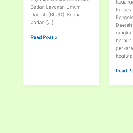
Keuang
Badan Layanan Umum
Proses 
Daerah (BLUD). Kedua
Pengel
badan […]
Daerah
rangkai
Pengelolaan
Read Post »
berhub
Keuangan
perkar
Dan
Kegiata
Proses
Akuntansi
Bimtek
Read P
Pada
Pengel
Badan
Keuang
Layanan
Daerah
Umum
Dan
(BLU)
Proses
Dan
Akunta
Badan
Bagi
Layanan
Pejabat