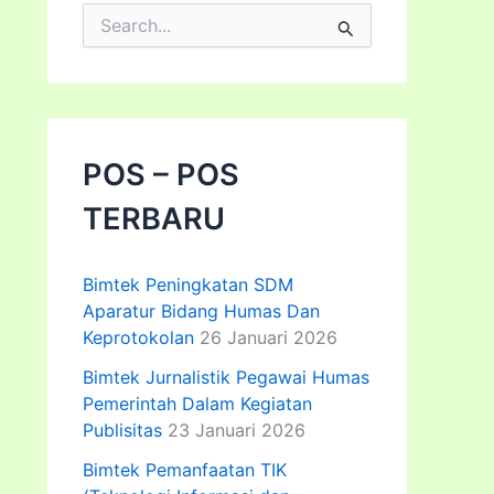
C
a
r
i
u
n
t
POS – POS
u
k
TERBARU
:
Bimtek Peningkatan SDM
Aparatur Bidang Humas Dan
Keprotokolan
26 Januari 2026
Bimtek Jurnalistik Pegawai Humas
Pemerintah Dalam Kegiatan
Publisitas
23 Januari 2026
Bimtek Pemanfaatan TIK