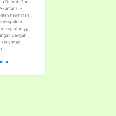
an Daerah Dan
Akuntansi –
olaan keuangan
 merupakan
an kegiatan yg
ungan dengan
a keuangan.
n
ost »
olaan
an
nsi