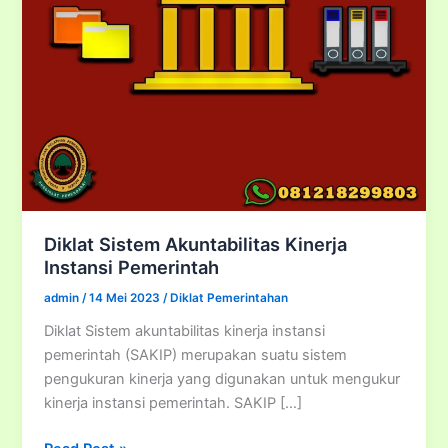
Diklat Sistem Akuntabilitas Kinerja
Instansi Pemerintah
admin
/
14 Mei 2023
/
Diklat Pemerintahan
Diklat Sistem akuntabilitas kinerja instansi
pemerintah (SAKIP) merupakan suatu sistem
pengukuran kinerja yang digunakan untuk mengukur
kinerja instansi pemerintah. SAKIP […]
Diklat