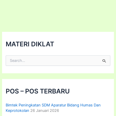
Risiko
BLU
Terintegrasi
SIMAK
Tahun
2025/2026
MATERI DIKLAT
C
a
r
i
u
n
t
POS – POS TERBARU
u
k
:
Bimtek Peningkatan SDM Aparatur Bidang Humas Dan
Keprotokolan
26 Januari 2026