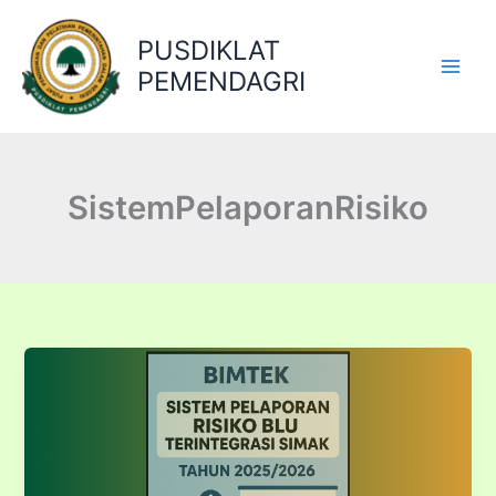
Lewati
ke
PUSDIKLAT
konten
PEMENDAGRI
SistemPelaporanRisiko