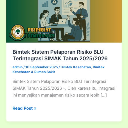
Bimtek Sistem Pelaporan Risiko BLU
Terintegrasi SIMAK Tahun 2025/2026
admin
/
10 September 2025
/
Bimtek Kesehatan
,
Bimtek
Kesehatan & Rumah Sakit
Bimtek Sistem Pelaporan Risiko BLU Terintegrasi
SIMAK Tahun 2025/2026 -. Oleh karena itu, integrasi
ini menyajikan manajemen risiko secara lebih […]
Bimtek
Read Post »
Sistem
Pelaporan