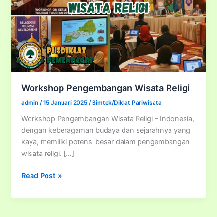
Workshop Pengembangan Wisata Religi
admin
/
15 Januari 2025
/
Bimtek/Diklat Pariwisata
Workshop Pengembangan Wisata Religi – Indonesia,
dengan keberagaman budaya dan sejarahnya yang
kaya, memiliki potensi besar dalam pengembangan
wisata religi. […]
Workshop
Read Post »
Pengembangan
Wisata
Religi