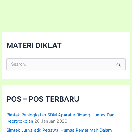
MATERI DIKLAT
C
a
r
i
u
n
t
POS – POS TERBARU
u
k
:
Bimtek Peningkatan SDM Aparatur Bidang Humas Dan
Keprotokolan
26 Januari 2026
Bimtek Jurnalistik Pegawai Humas Pemerintah Dalam