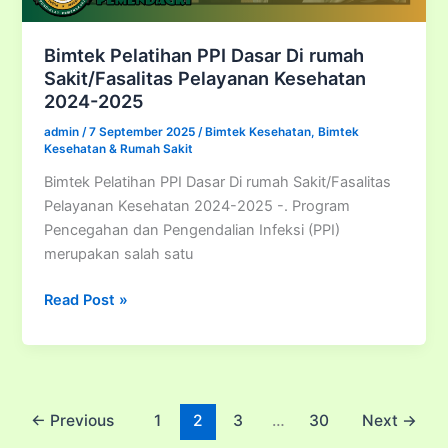
Bimtek Pelatihan PPI Dasar Di rumah
Sakit/Fasalitas Pelayanan Kesehatan
2024-2025
admin
/
7 September 2025
/
Bimtek Kesehatan
,
Bimtek
Kesehatan & Rumah Sakit
Bimtek Pelatihan PPI Dasar Di rumah Sakit/Fasalitas
Pelayanan Kesehatan 2024-2025 -. Program
Pencegahan dan Pengendalian Infeksi (PPI)
merupakan salah satu
Bimtek
Read Post »
Pelatihan
PPI
Dasar
Di
rumah
←
Previous
1
2
3
…
30
Next
→
Sakit/Fasalitas