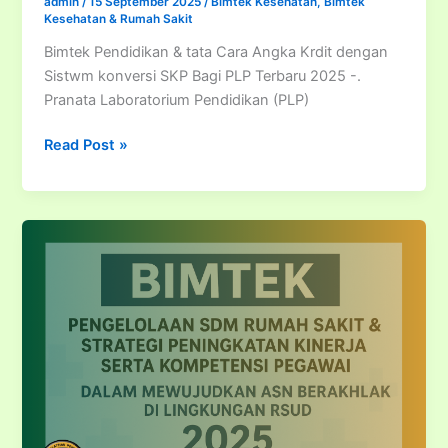
admin
/
15 September 2025
/
Bimtek Kesehatan
,
Bimtek
Kesehatan & Rumah Sakit
Bimtek Pendidikan & tata Cara Angka Krdit dengan
Sistwm konversi SKP Bagi PLP Terbaru 2025 -.
Pranata Laboratorium Pendidikan (PLP)
Bimtek
Read Post »
Pendidikan
&
tata
Cara
Angka
Kredit
dengan
Sistem
konversi
SKP
Bagi
PLP