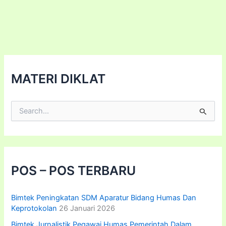
Pelayanan
Kesehatan
2024-
2025
MATERI DIKLAT
C
a
r
i
u
n
t
POS – POS TERBARU
u
k
:
Bimtek Peningkatan SDM Aparatur Bidang Humas Dan
Keprotokolan
26 Januari 2026
Bimtek Jurnalistik Pegawai Humas Pemerintah Dalam