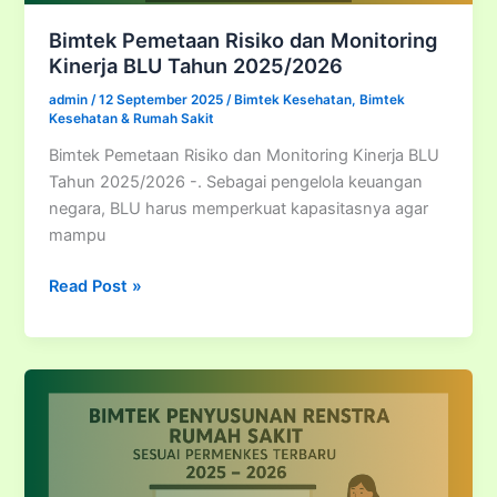
Bimtek Pemetaan Risiko dan Monitoring
Kinerja BLU Tahun 2025/2026
admin
/
12 September 2025
/
Bimtek Kesehatan
,
Bimtek
Kesehatan & Rumah Sakit
Bimtek Pemetaan Risiko dan Monitoring Kinerja BLU
Tahun 2025/2026 -. Sebagai pengelola keuangan
negara, BLU harus memperkuat kapasitasnya agar
mampu
Bimtek
Read Post »
Pemetaan
Risiko
dan
Monitoring
Kinerja
BLU
Tahun