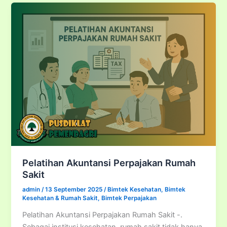
Rumah
Sakit
&
Strategi
Peningkatan
Kinerja
Serta
Kompetensi
Pegawai
dalam
Mewujudkan
ASN
Berakhlak
di
Pelatihan Akuntansi Perpajakan Rumah
Lingkungan
Sakit
Rumah
admin
/
13 September 2025
/
Bimtek Kesehatan
,
Bimtek
Sakit
Kesehatan & Rumah Sakit
,
Bimtek Perpajakan
RSUD
Pelatihan Akuntansi Perpajakan Rumah Sakit -.
2025