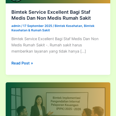
Bimtek Service Excellent Bagi Staf
Medis Dan Non Medis Rumah Sakit
admin
/
17 September 2025
/
Bimtek Kesehatan
,
Bimtek
Kesehatan & Rumah Sakit
Bimtek Service Excellent Bagi Staf Medis Dan Non
Medis Rumah Sakit -. Rumah sakit harus
memberikan layanan yang tidak hanya […]
Bimtek
Read Post »
Service
Excellent
Bagi
Staf
Medis
Dan
Non
Medis