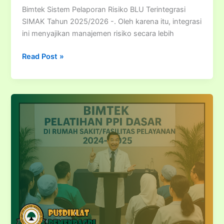
Bimtek Sistem Pelaporan Risiko BLU Terintegrasi
SIMAK Tahun 2025/2026 -. Oleh karena itu, integrasi
ini menyajikan manajemen risiko secara lebih
Bimtek
Read Post »
Sistem
Pelaporan
Risiko
BLU
Terintegrasi
SIMAK
Tahun
2025/2026