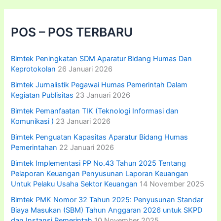
u
n
t
POS – POS TERBARU
u
k
:
Bimtek Peningkatan SDM Aparatur Bidang Humas Dan
Keprotokolan
26 Januari 2026
Bimtek Jurnalistik Pegawai Humas Pemerintah Dalam
Kegiatan Publisitas
23 Januari 2026
Bimtek Pemanfaatan TIK (Teknologi Informasi dan
Komunikasi )
23 Januari 2026
Bimtek Penguatan Kapasitas Aparatur Bidang Humas
Pemerintahan
22 Januari 2026
Bimtek Implementasi PP No.43 Tahun 2025 Tentang
Pelaporan Keuangan Penyusunan Laporan Keuangan
Untuk Pelaku Usaha Sektor Keuangan
14 November 2025
Bimtek PMK Nomor 32 Tahun 2025: Penyusunan Standar
Biaya Masukan (SBM) Tahun Anggaran 2026 untuk SKPD
dan Instansi Pemerintah
10 November 2025