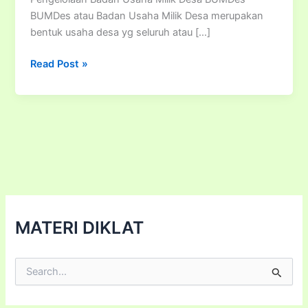
BUMDes atau Badan Usaha Milik Desa merupakan
bentuk usaha desa yg seluruh atau […]
Bimtek
Read Post »
Pengelolaan
Badan
Usaha
Milik
Desa
(BUMDESA)
MATERI DIKLAT
C
a
r
i