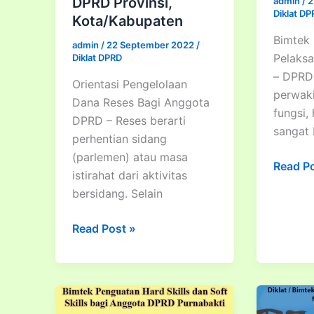
DPRD Provinsi,
admin
/
2
Diklat D
Kota/Kabupaten
Bimtek
admin
/
22 September 2022
/
Pelaks
Diklat DPRD
– DPRD
Orientasi Pengelolaan
perwaki
Dana Reses Bagi Anggota
fungsi,
DPRD – Reses berarti
sangat
perhentian sidang
(parlemen) atau masa
Bimtek
Read P
istirahat dari aktivitas
Pedom
bersidang. Selain
Pelaks
Fungsi
Diklat
Read Post »
DPRD
/
Bimtek
Orientasi
Pengelolaan