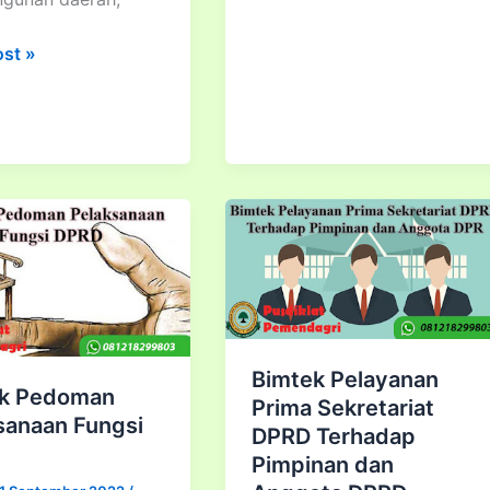
Pengelolaan
ost »
Dana
isasi
Hibah
Dan
Dana
Bantuan
anaan
Sosial
Bagi
i
Anggota
DPRD
ngunan
Provinsi,
Kota/Kabupaten
Bimtek Pelayanan
ek Pedoman
Prima Sekretariat
sanaan Fungsi
DPRD Terhadap
Pimpinan dan