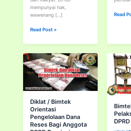
mempunyai hak,
Bimtek
Read P
wewenang […]
Optimal
Bimtek
peran
Read Post »
Optimalisasi
DPRD
Peran
dalam
DPRD
perenc
Dalam
dan
Penganggaran
evaluas
dan
kinerja
Pengawasan
pemba
Serta
daerah
Pembuatan
Diklat / Bimtek
Peraturan
Bimt
Orientasi
Daerah
Pelak
Pengelolaan Dana
Kabupaten/Kota
DPRD
Reses Bagi Anggota