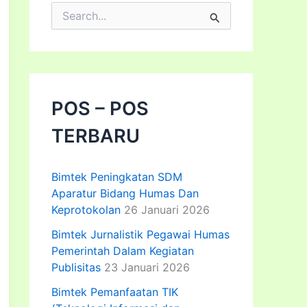
C
a
r
i
u
n
t
POS – POS
u
k
TERBARU
:
Bimtek Peningkatan SDM
Aparatur Bidang Humas Dan
Keprotokolan
26 Januari 2026
Bimtek Jurnalistik Pegawai Humas
Pemerintah Dalam Kegiatan
Publisitas
23 Januari 2026
Bimtek Pemanfaatan TIK