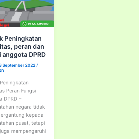
Pimpinan
dan
Anggota
DPRD
k Peningkatan
itas, peran dan
i anggota DPRD
8 September 2022
/
PRD
 Peningkatan
as Peran Fungsi
a DPRD –
tahan negara tidak
bergantung kepada
tahan pusat, tetapi
juga mempengaruhi