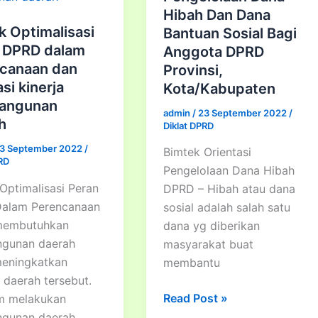
Hibah Dan Dana
k Optimalisasi
Bantuan Sosial Bagi
 DPRD dalam
Anggota DPRD
canaan dan
Provinsi,
si kinerja
Kota/Kabupaten
angunan
admin
/
23 September 2022
/
h
Diklat DPRD
3 September 2022
/
Bimtek Orientasi
PRD
Pengelolaan Dana Hibah
Optimalisasi Peran
DPRD – Hibah atau dana
alam Perencanaan
sosial adalah salah satu
 membutuhkan
dana yg diberikan
gunan daerah
masyarakat buat
meningkatkan
membantu
s daerah tersebut.
Bimtek
Read Post »
m melakukan
Orientasi
gunan daerah,