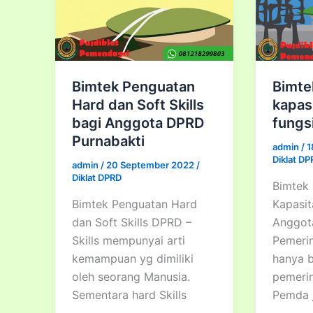
Dana
Reses
Bagi
Anggota
DPRD
Bimtek Penguatan
Bimte
Provinsi,
Hard dan Soft Skills
kapas
Kota/Kabupaten
bagi Anggota DPRD
fungs
Purnabakti
admin
/
1
Diklat D
admin
/
20 September 2022
/
Diklat DPRD
Bimtek
Bimtek Penguatan Hard
Kapasit
dan Soft Skills DPRD –
Anggot
Skills mempunyai arti
Pemerin
kemampuan yg dimiliki
hanya 
oleh seorang Manusia.
pemerin
Sementara hard Skills
Pemda 