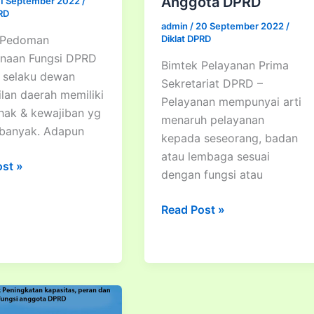
Anggota DPRD
1 September 2022
/
PRD
admin
/
20 September 2022
/
 Pedoman
Diklat DPRD
anaan Fungsi DPRD
Bimtek Pelayanan Prima
 selaku dewan
Sekretariat DPRD –
lan daerah memiliki
Pelayanan mempunyai arti
 hak & kewajiban yg
menaruh pelayanan
 banyak. Adapun
kepada seseorang, badan
atau lembaga sesuai
ost »
dengan fungsi atau
an
anaan
Bimtek
Read Post »
Pelayanan
Prima
Sekretariat
DPRD
Terhadap