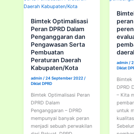
Bimte
Bimtek Optimalisasi
peran
Peran DPRD Dalam
peren
Penganggaran dan
evalua
Pengawasan Serta
pemb
Pembuatan
daera
Peraturan Daerah
admin
/
2
Kabupaten/Kota
Diklat D
admin
/
24 September 2022
/
Bimtek 
Diklat DPRD
DPRD D
Bimtek Optimalisasi Peran
– Kita
DPRD Dalam
pemban
Penganggaran – DPRD
untuk 
mempunyai banyak peran
kualita
menjadi sebuah perwakilan
Sebelu
dari Rakyat. DPRD
pemban