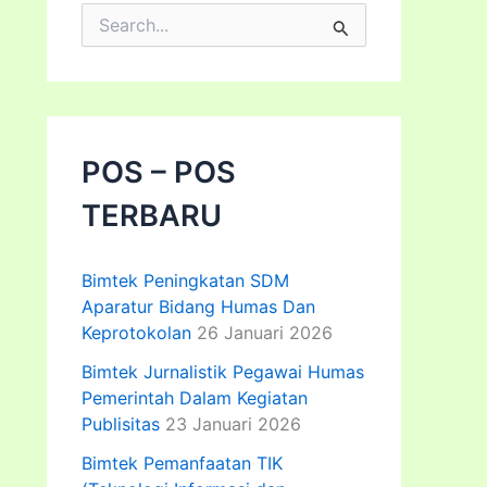
C
a
r
i
u
n
t
POS – POS
u
k
TERBARU
:
Bimtek Peningkatan SDM
Aparatur Bidang Humas Dan
Keprotokolan
26 Januari 2026
Bimtek Jurnalistik Pegawai Humas
Pemerintah Dalam Kegiatan
Publisitas
23 Januari 2026
Bimtek Pemanfaatan TIK