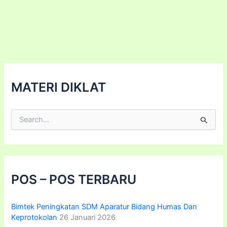
Usaha
Milik
Desa
(BUMDESA)
MATERI DIKLAT
C
a
r
i
u
n
t
POS – POS TERBARU
u
k
:
Bimtek Peningkatan SDM Aparatur Bidang Humas Dan
Keprotokolan
26 Januari 2026