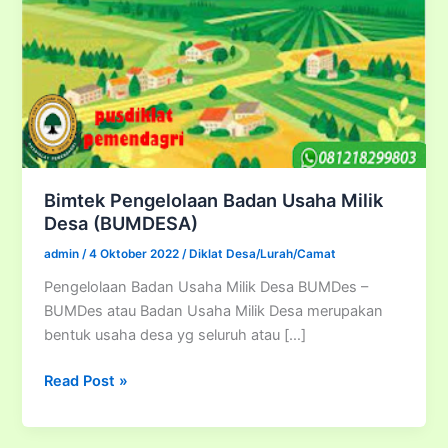
Bimtek Pengelolaan Badan Usaha Milik
Desa (BUMDESA)
admin
/
4 Oktober 2022
/
Diklat Desa/Lurah/Camat
Pengelolaan Badan Usaha Milik Desa BUMDes –
BUMDes atau Badan Usaha Milik Desa merupakan
bentuk usaha desa yg seluruh atau […]
Bimtek
Read Post »
Pengelolaan
Badan