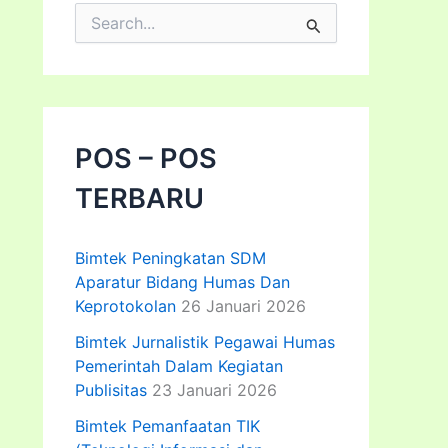
C
a
r
i
u
n
t
POS – POS
u
k
TERBARU
:
Bimtek Peningkatan SDM
Aparatur Bidang Humas Dan
Keprotokolan
26 Januari 2026
Bimtek Jurnalistik Pegawai Humas
Pemerintah Dalam Kegiatan
Publisitas
23 Januari 2026
Bimtek Pemanfaatan TIK