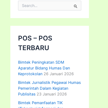
C
a
r
i
u
n
t
POS – POS
u
k
TERBARU
:
Bimtek Peningkatan SDM
Aparatur Bidang Humas Dan
Keprotokolan
26 Januari 2026
Bimtek Jurnalistik Pegawai Humas
Pemerintah Dalam Kegiatan
Publisitas
23 Januari 2026
Bimtek Pemanfaatan TIK