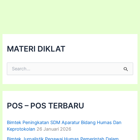
MATERI DIKLAT
C
a
r
i
u
n
t
POS – POS TERBARU
u
k
:
Bimtek Peningkatan SDM Aparatur Bidang Humas Dan
Keprotokolan
26 Januari 2026
Bimtek Jurnalistik Pegawai Humas Pemerintah Dalam