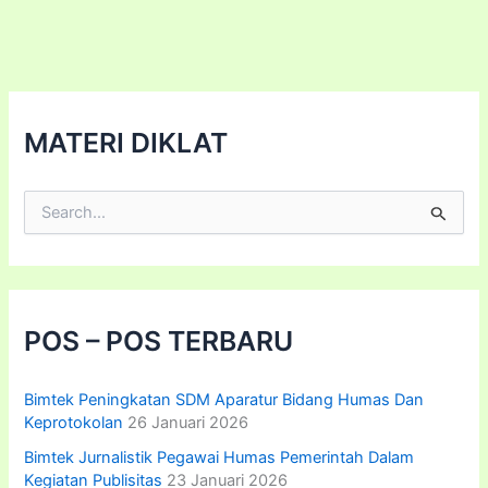
Pidana
Perpajakan
MATERI DIKLAT
C
a
r
i
u
n
t
POS – POS TERBARU
u
k
:
Bimtek Peningkatan SDM Aparatur Bidang Humas Dan
Keprotokolan
26 Januari 2026
Bimtek Jurnalistik Pegawai Humas Pemerintah Dalam
Kegiatan Publisitas
23 Januari 2026