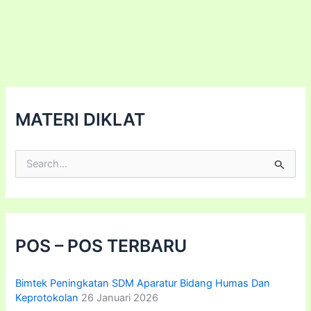
Usaha
Milik
Desa
(BUMDESA)
MATERI DIKLAT
C
a
r
i
u
n
t
POS – POS TERBARU
u
k
:
Bimtek Peningkatan SDM Aparatur Bidang Humas Dan
Keprotokolan
26 Januari 2026