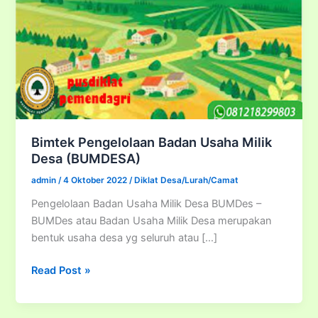
Bimtek Pengelolaan Badan Usaha Milik
Desa (BUMDESA)
admin
/
4 Oktober 2022
/
Diklat Desa/Lurah/Camat
Pengelolaan Badan Usaha Milik Desa BUMDes –
BUMDes atau Badan Usaha Milik Desa merupakan
bentuk usaha desa yg seluruh atau […]
Bimtek
Read Post »
Pengelolaan
Badan